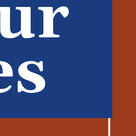
our
es