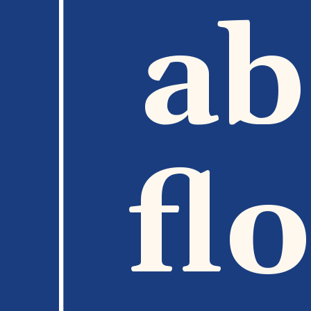
ab
fl